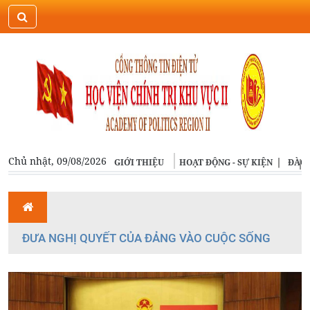
ĐĂNG NHẬP
ENGLISH
Chủ nhật, 09/08/2026
GIỚI THIỆU
HOẠT ĐỘNG - SỰ KIỆN
ĐÀO 
ĐƯA NGHỊ QUYẾT CỦA ĐẢNG VÀO CUỘC SỐNG