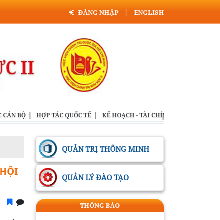
ĐĂNG NHẬP
ENGLISH
 CÁN BỘ
HỢP TÁC QUỐC TẾ
KẾ HOẠCH - TÀI CHÍNH
LIÊN HỆ - G
Tác phẩm: Tiếng nói lạc lõng giữa
QUẢN TRỊ THÔNG MINH
nỗi đau đồng bào Thể loại: Báo điện
tử
 HỘI
QUẢN LÝ ĐÀO TẠO
KHI SỰ IM LẶNG KHÔNG CÒN VÔ
CAN Thể loại: Báo điện tử
THÔNG BÁO
XÂY DỰNG XÃ HỘI TRẬT TỰ, KỶ