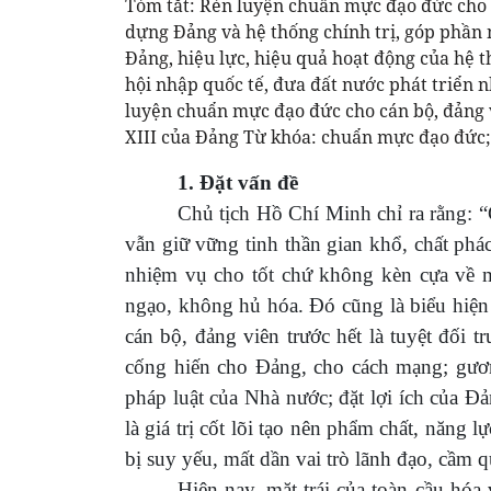
Tóm tắt: Rèn luyện chuẩn mực đạo đức cho c
dựng Đảng và hệ thống chính trị, góp phần 
Đảng, hiệu lực, hiệu quả hoạt động của hệ t
hội nhập quốc tế, đưa đất nước phát triển n
luyện chuẩn mực đạo đức cho cán bộ, đảng v
XIII của Đảng Từ khóa: chuẩn mực đạo đức; c
1. Đặt vấn đề
Chủ tịch Hồ Chí Minh chỉ ra rằng: “
vẫn giữ vững tinh thần gian khổ, chất phác,
nhiệm vụ cho tốt chứ không kèn cựa về 
ngạo, không hủ hóa. Đó cũng là biểu hiệ
cán bộ, đảng viên trước hết là tuyệt đối 
cống hiến cho Đảng, cho cách mạng; gươn
pháp luật của Nhà nước; đặt lợi ích của Đ
là giá trị cốt lõi tạo nên phẩm chất, năng
bị suy yếu, mất dần vai trò lãnh đạo, cầm 
Hiện nay, mặt trái của toàn cầu hóa