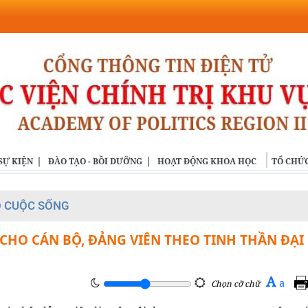
SỰ KIỆN
ĐÀO TẠO - BỒI DƯỠNG
HOẠT ĐỘNG KHOA HỌC
TỔ CHỨC
O CUỘC SỐNG
HO CÁN BỘ, ĐẢNG VIÊN THEO TINH THẦN ĐẠI
A
a
Chọn cỡ chữ