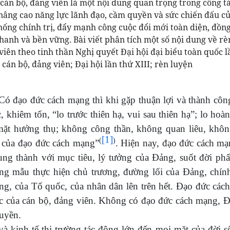
án bộ, đảng viên là một nội dung quan trọng trong công t
nâng cao năng lực lãnh đạo, cầm quyền và sức chiến đấu c
hống chính trị, đẩy mạnh công cuộc đổi mới toàn diện, đồn
hanh và bền vững. Bài viết phân tích một số nội dung về rè
iên theo tinh thần Nghị quyết Đại hội đại biểu toàn quốc l
án bộ, đảng viên; Đại hội lần thứ XIII; rèn luyện
Có đạo đức cách mạng thì khi gặp thuận lợi và thành cô
 khiêm tốn, “lo trước thiên hạ, vui sau thiên hạ”; lo hoà
mặt hưởng thụ; không công thần, không quan liêu, khôn
[1]
(
)
n của đạo đức cách mạng”
. Hiện nay, đạo đức cách mạ
trung thành với mục tiêu, lý tưởng của Đảng, suốt đời ph
g mẫu thực hiện chủ trương, đường lối của Đảng, chính
ảng, của Tổ quốc, của nhân dân lên trên hết. Đạo đức cá
 lực của cán bộ, đảng viên. Không có đạo đức cách mạng, 
quyền.
 và kinh tế thị trường tác động lớn đến mọi mặt của đời 