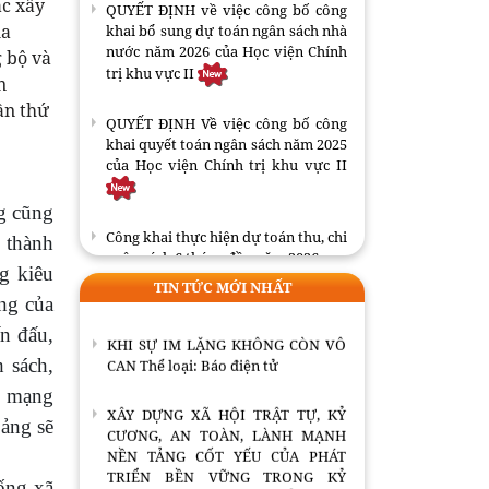
CƯƠNG, AN TOÀN, LÀNH MẠNH
ác xây
QUYẾT ĐỊNH về việc công bố công
NỀN TẢNG CỐT YẾU CỦA PHÁT
ủa
khai bổ sung dự toán ngân sách nhà
TRIỂN BỀN VỮNG TRONG KỶ
nước năm 2026 của Học viện Chính
g bộ và
NGUYÊN VƯƠN MÌNH CỦA DÂN
trị khu vực II
n
TỘC
ần thứ
QUYẾT ĐỊNH Về việc công bố công
THÁCH THỨC VÀ YÊU CẦU BẢO VỆ
khai quyết toán ngân sách năm 2025
CHỦ QUYỀN DỮ LIỆU QUỐC GIA
của Học viện Chính trị khu vực II
TRONG KỶ NGUYÊN SỐ Thể loại:
Tạp chí
ng cũng
Công khai thực hiện dự toán thu, chi
n thành
Tác phẩm: Tiếng nói lạc lõng giữa
ngân sách 6 tháng đầu năm 2026
nỗi đau đồng bào Thể loại: Báo điện
g kiêu
TIN TỨC MỚI NHẤT
tử
ng của
Công khai thực hiện dự toán thu, chi
ngân sách quý II năm 2026
ấn đấu,
KHI SỰ IM LẶNG KHÔNG CÒN VÔ
CAN Thể loại: Báo điện tử
 sách,
ch mạng
XÂY DỰNG XÃ HỘI TRẬT TỰ, KỶ
Đảng sẽ
CƯƠNG, AN TOÀN, LÀNH MẠNH
NỀN TẢNG CỐT YẾU CỦA PHÁT
TRIỂN BỀN VỮNG TRONG KỶ
sống xã
NGUYÊN VƯƠN MÌNH CỦA DÂN