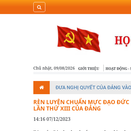
Chủ nhật, 09/08/2026
GIỚI THIỆU
HOẠT ĐỘNG - 
ĐƯA NGHỊ QUYẾT CỦA ĐẢNG VÀ
RÈN LUYỆN CHUẨN MỰC ĐẠO ĐỨC C
LẦN THỨ XIII CỦA ĐẢNG
14:16 07/12/2023