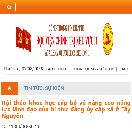
ĐĂNG NHẬP
ENGLISH
Thứ sáu, 07/08/2026
GIỚI THIỆU
HOẠT ĐỘNG - SỰ KIỆN
ĐÀO T
TIN TỨC, SỰ KIỆN
Hội thảo khoa học cấp bộ về nâng cao năng
lực lãnh đạo của bí thư đảng ủy cấp xã ở Tây
Nguyên
15:41 03/06/2026