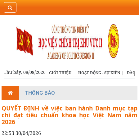
ĐĂNG NHẬP
ENGLISH
Thứ bảy, 08/08/2026
GIỚI THIỆU
HOẠT ĐỘNG - SỰ KIỆN
ĐÀO T
THÔNG BÁO
QUYẾT ĐỊNH về việc ban hành Danh mục tạp
chí đạt tiêu chuẩn khoa học Việt Nam năm
2026
22:53 30/04/2026