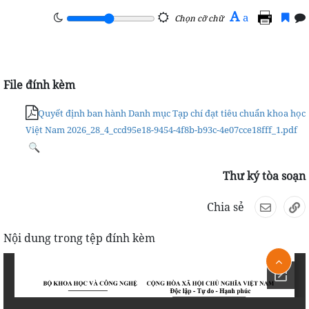
A
a
Chọn cỡ chữ
File đính kèm
Quyết định ban hành Danh mục Tạp chí đạt tiêu chuẩn khoa học
Việt Nam 2026_28_4_ccd95e18-9454-4f8b-b93c-4e07cce18fff_1.pdf
Thư ký tòa soạn
Chia sẻ
Nội dung trong tệp đính kèm