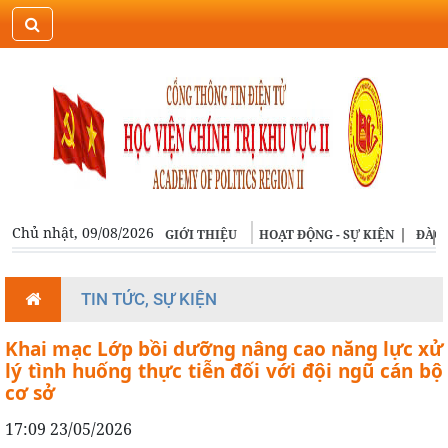
ĐĂNG NHẬP
ENGLISH
Chủ nhật, 09/08/2026
GIỚI THIỆU
HOẠT ĐỘNG - SỰ KIỆN
ĐÀO 
TIN TỨC, SỰ KIỆN
Khai mạc Lớp bồi dưỡng nâng cao năng lực xử
lý tình huống thực tiễn đối với đội ngũ cán bộ
cơ sở
17:09 23/05/2026