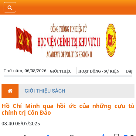
ĐĂNG NHẬP
ENGLISH
Thứ năm, 06/08/2026
GIỚI THIỆU
HOẠT ĐỘNG - SỰ KIỆN
ĐÀO 
GIỚI THIỆU SÁCH
Hồ Chí Minh qua hồi ức của những cựu tù
chính trị Côn Đảo
08:40 05/07/2025