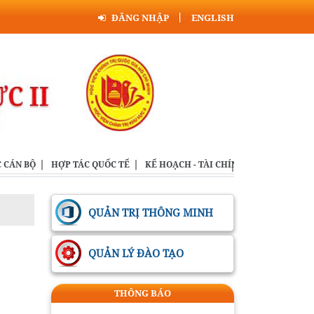
ĐĂNG NHẬP
ENGLISH
 CÁN BỘ
HỢP TÁC QUỐC TẾ
KẾ HOẠCH - TÀI CHÍNH
LIÊN HỆ - G
Tác phẩm: Tiếng nói lạc lõng giữa
nỗi đau đồng bào Thể loại: Báo điện
QUẢN TRỊ THÔNG MINH
tử
KHI SỰ IM LẶNG KHÔNG CÒN VÔ
QUẢN LÝ ĐÀO TẠO
CAN Thể loại: Báo điện tử
XÂY DỰNG XÃ HỘI TRẬT TỰ, KỶ
THÔNG BÁO
CƯƠNG, AN TOÀN, LÀNH MẠNH