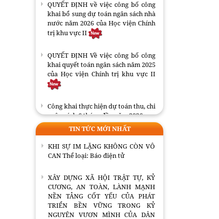
NỀN TẢNG CỐT YẾU CỦA PHÁT
QUYẾT ĐỊNH về việc công bố công
TRIỂN BỀN VỮNG TRONG KỶ
khai bổ sung dự toán ngân sách nhà
NGUYÊN VƯƠN MÌNH CỦA DÂN
nước năm 2026 của Học viện Chính
TỘC
trị khu vực II
THÁCH THỨC VÀ YÊU CẦU BẢO VỆ
QUYẾT ĐỊNH Về việc công bố công
CHỦ QUYỀN DỮ LIỆU QUỐC GIA
khai quyết toán ngân sách năm 2025
TRONG KỶ NGUYÊN SỐ Thể loại:
của Học viện Chính trị khu vực II
Tạp chí
Tác phẩm: Tiếng nói lạc lõng giữa
Công khai thực hiện dự toán thu, chi
nỗi đau đồng bào Thể loại: Báo điện
ngân sách 6 tháng đầu năm 2026
tử
TIN TỨC MỚI NHẤT
Công khai thực hiện dự toán thu, chi
KHI SỰ IM LẶNG KHÔNG CÒN VÔ
ngân sách quý II năm 2026
CAN Thể loại: Báo điện tử
XÂY DỰNG XÃ HỘI TRẬT TỰ, KỶ
CƯƠNG, AN TOÀN, LÀNH MẠNH
NỀN TẢNG CỐT YẾU CỦA PHÁT
TRIỂN BỀN VỮNG TRONG KỶ
NGUYÊN VƯƠN MÌNH CỦA DÂN