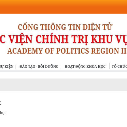
SỰ KIỆN
ĐÀO TẠO - BỒI DƯỠNG
HOẠT ĐỘNG KHOA HỌC
TỔ CHỨC
C
 học