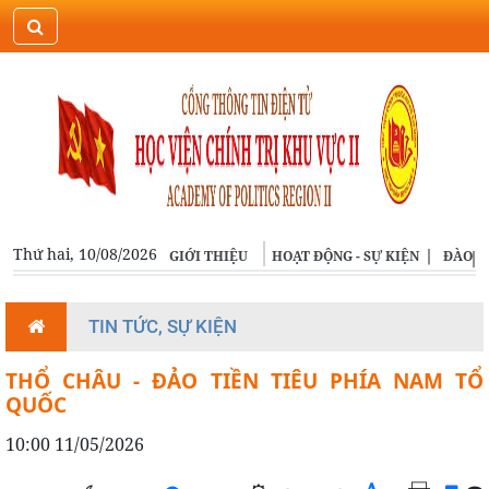
ĐĂNG NHẬP
ENGLISH
Thứ hai, 10/08/2026
GIỚI THIỆU
HOẠT ĐỘNG - SỰ KIỆN
ĐÀO T
TIN TỨC, SỰ KIỆN
THỔ CHÂU - ĐẢO TIỀN TIÊU PHÍA NAM TỔ
QUỐC
10:00 11/05/2026