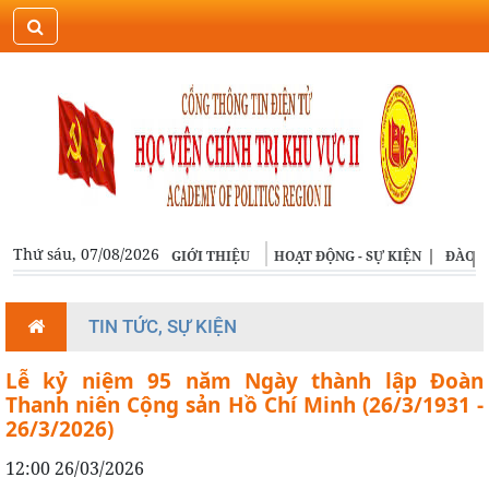
ĐĂNG NHẬP
ENGLISH
Thứ sáu, 07/08/2026
GIỚI THIỆU
HOẠT ĐỘNG - SỰ KIỆN
ĐÀO T
TIN TỨC, SỰ KIỆN
Lễ kỷ niệm 95 năm Ngày thành lập Đoàn
Thanh niên Cộng sản Hồ Chí Minh (26/3/1931 -
26/3/2026)
12:00 26/03/2026