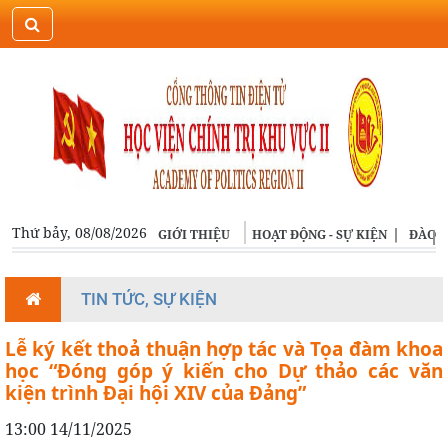
ĐĂNG NHẬP
ENGLISH
Thứ bảy, 08/08/2026
GIỚI THIỆU
HOẠT ĐỘNG - SỰ KIỆN
ĐÀO T
TIN TỨC, SỰ KIỆN
Lễ ký kết thoả thuận hợp tác và Tọa đàm khoa
học “Đóng góp ý kiến cho Dự thảo các văn
kiện trình Đại hội XIV của Đảng”
13:00 14/11/2025