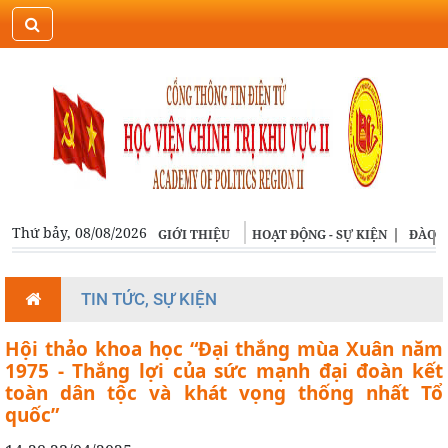
ĐĂNG NHẬP
ENGLISH
Thứ bảy, 08/08/2026
GIỚI THIỆU
HOẠT ĐỘNG - SỰ KIỆN
ĐÀO T
TIN TỨC, SỰ KIỆN
Hội thảo khoa học “Đại thắng mùa Xuân năm
1975 - Thắng lợi của sức mạnh đại đoàn kết
toàn dân tộc và khát vọng thống nhất Tổ
quốc”