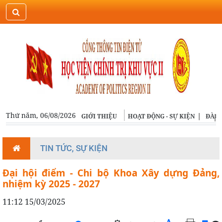
ĐĂNG NHẬP
ENGLISH
Thứ năm, 06/08/2026
GIỚI THIỆU
HOẠT ĐỘNG - SỰ KIỆN
ĐÀO 
TIN TỨC, SỰ KIỆN
Đại hội điểm - Chi bộ Khoa Xây dựng Đảng,
nhiệm kỳ 2025 - 2027
11:12 15/03/2025