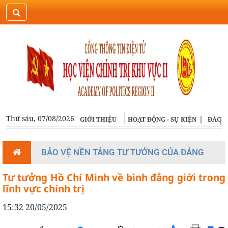
ĐĂNG NHẬP
ENGLISH
Thứ sáu, 07/08/2026
GIỚI THIỆU
HOẠT ĐỘNG - SỰ KIỆN
ĐÀO T
BẢO VỆ NỀN TẢNG TƯ TƯỞNG CỦA ĐẢNG
Tư tưởng Hồ Chí Minh về bình đẳng giới trong
lĩnh vực chính trị
15:32 20/05/2025